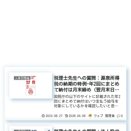
税理士先生への質問：源泉所得
人事労務編
税の納期の特例-年2回にまとめ
て納付は月末締め（翌月末日払
い）の場合、いつの給与を対象
国税庁の以下のサイトに記載された年2
にしていますか？
回にまとめて納付はいつ支払う給与を
対象にしているかを確認したいと思い
ます。免責事項）スタディーまたはヒ
ヤリングしてまとめた内容ですので内
2023.08.27
2026.04.09
0
ウェブ 管理者
容に意味合いが異なったり、誤りが存
在したりします。以下の内容につい
て...