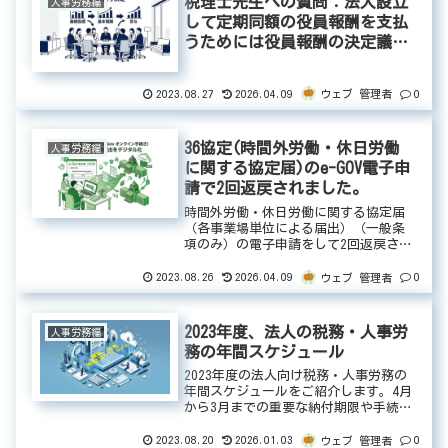
税理士先生への質問：法人設立
人事労務編
して定期同額の役員報酬を支払
うためには役員報酬の決定議事
録を保存する必要はあります
か？
2023.08.27
2026.04.09
0
ウェブ 管理者
36協定(時間外労働・休日労働
人事労務編
に関する協定届)のe-GOV電子申
請で2回返戻されました。
時間外労働・休日労働に関する協定届
（各事業場単位による届出）（一般条
項のみ）の電子申請をして2回返戻され
ました。返戻の内容について簡単にま
とめてみました。これから電子申請し
2023.08.26
2026.04.09
0
ウェブ 管理者
たい方はご参考ください。1回目の返戻
電子申請した次の日に以下のような...
2023年度、法人の税務・人事労
人事労務編
務の年間スケジュール
2023年度の法人向け税務・人事労務の
年間スケジュールをご紹介します。4月
から3月までの重要な納付期限や手続き
をまとめました。決算期、源泉所得税
の納付、社会保険料の納付、法人税の
2023.08.20
2026.01.03
0
ウェブ 管理者